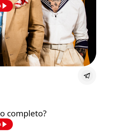
a
deo completo?
a