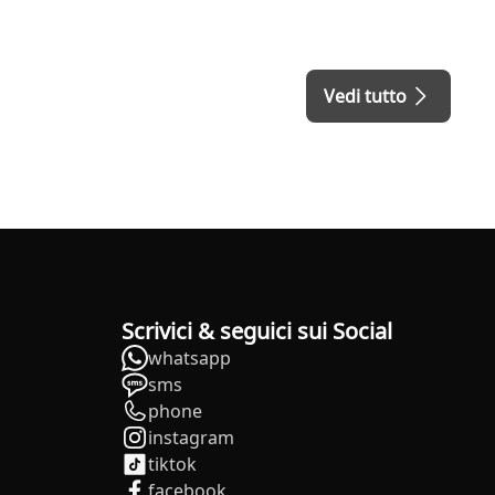
Vedi tutto
Scrivici & seguici sui Social
whatsapp
sms
phone
instagram
tiktok
facebook