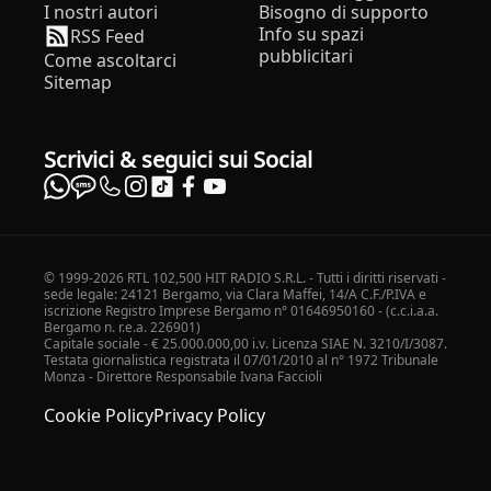
I nostri autori
Bisogno di supporto
Info su spazi
RSS Feed
pubblicitari
Come ascoltarci
Sitemap
Scrivici & seguici sui Social
© 1999-2026 RTL 102,500 HIT RADIO S.R.L. - Tutti i diritti riservati -
sede legale: 24121 Bergamo, via Clara Maffei, 14/A C.F./P.IVA e
iscrizione Registro Imprese Bergamo n° 01646950160 - (c.c.i.a.a.
Bergamo n. r.e.a. 226901)
Capitale sociale - € 25.000.000,00 i.v. Licenza SIAE N. 3210/I/3087.
Testata giornalistica registrata il 07/01/2010 al n° 1972 Tribunale
Monza - Direttore Responsabile Ivana Faccioli
Cookie Policy
Privacy Policy