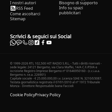
I nostri autori
Bisogno di supporto
Info su spazi
RSS Feed
pubblicitari
Come ascoltarci
Sitemap
Scrivici & seguici sui Social
© 1999-2026 RTL 102,500 HIT RADIO S.R.L. - Tutti i diritti riservati -
sede legale: 24121 Bergamo, via Clara Maffei, 14/A C.F./P.IVA e
iscrizione Registro Imprese Bergamo n° 01646950160 - (c.c.i.a.a.
Bergamo n. r.e.a. 226901)
Capitale sociale - € 25.000.000,00 i.v. Licenza SIAE N. 3210/I/3087.
Testata giornalistica registrata il 07/01/2010 al n° 1972 Tribunale
Monza - Direttore Responsabile Ivana Faccioli
Cookie Policy
Privacy Policy