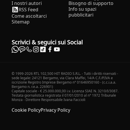
I nostri autori
Bisogno di supporto
Info su spazi
RSS Feed
pubblicitari
Come ascoltarci
Sitemap
Scrivici & seguici sui Social
© 1999-2026 RTL 102,500 HIT RADIO S.R.L. - Tutti i diritti riservati -
sede legale: 24121 Bergamo, via Clara Maffei, 14/A C.F./P.IVA e
iscrizione Registro Imprese Bergamo n° 01646950160 - (c.c.i.a.a.
Bergamo n. r.e.a. 226901)
Capitale sociale - € 25.000.000,00 i.v. Licenza SIAE N. 3210/I/3087.
Testata giornalistica registrata il 07/01/2010 al n° 1972 Tribunale
Monza - Direttore Responsabile Ivana Faccioli
Cookie Policy
Privacy Policy