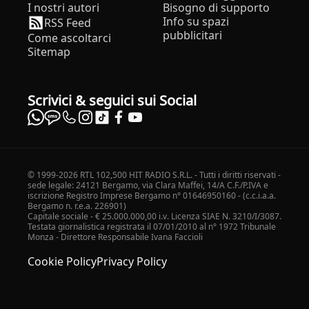
I nostri autori
Bisogno di supporto
Info su spazi
RSS Feed
pubblicitari
Come ascoltarci
Sitemap
Scrivici & seguici sui Social
© 1999-2026 RTL 102,500 HIT RADIO S.R.L. - Tutti i diritti riservati -
sede legale: 24121 Bergamo, via Clara Maffei, 14/A C.F./P.IVA e
iscrizione Registro Imprese Bergamo n° 01646950160 - (c.c.i.a.a.
Bergamo n. r.e.a. 226901)
Capitale sociale - € 25.000.000,00 i.v. Licenza SIAE N. 3210/I/3087.
Testata giornalistica registrata il 07/01/2010 al n° 1972 Tribunale
Monza - Direttore Responsabile Ivana Faccioli
Cookie Policy
Privacy Policy