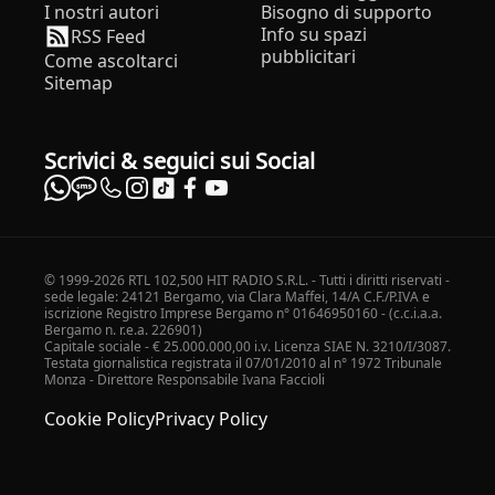
I nostri autori
Bisogno di supporto
Info su spazi
RSS Feed
pubblicitari
Come ascoltarci
Sitemap
Scrivici & seguici sui Social
© 1999-2026 RTL 102,500 HIT RADIO S.R.L. - Tutti i diritti riservati -
sede legale: 24121 Bergamo, via Clara Maffei, 14/A C.F./P.IVA e
iscrizione Registro Imprese Bergamo n° 01646950160 - (c.c.i.a.a.
Bergamo n. r.e.a. 226901)
Capitale sociale - € 25.000.000,00 i.v. Licenza SIAE N. 3210/I/3087.
Testata giornalistica registrata il 07/01/2010 al n° 1972 Tribunale
Monza - Direttore Responsabile Ivana Faccioli
Cookie Policy
Privacy Policy