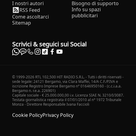
I nostri autori
Bisogno di supporto
Info su spazi
RSS Feed
pubblicitari
Come ascoltarci
Sitemap
Scrivici & seguici sui Social
© 1999-2026 RTL 102,500 HIT RADIO S.R.L. - Tutti i diritti riservati -
sede legale: 24121 Bergamo, via Clara Maffei, 14/A C.F./P.IVA e
iscrizione Registro Imprese Bergamo n° 01646950160 - (c.c.i.a.a.
Bergamo n. r.e.a. 226901)
Capitale sociale - € 25.000.000,00 i.v. Licenza SIAE N. 3210/I/3087.
Testata giornalistica registrata il 07/01/2010 al n° 1972 Tribunale
Monza - Direttore Responsabile Ivana Faccioli
Cookie Policy
Privacy Policy