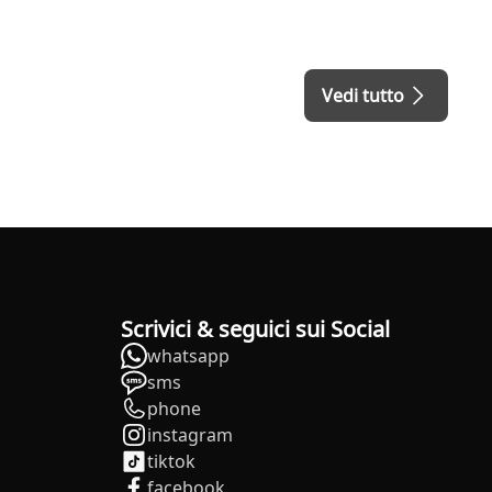
Vedi tutto
Scrivici & seguici sui Social
whatsapp
sms
phone
instagram
tiktok
facebook