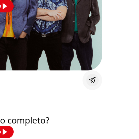
a
deo completo?
a