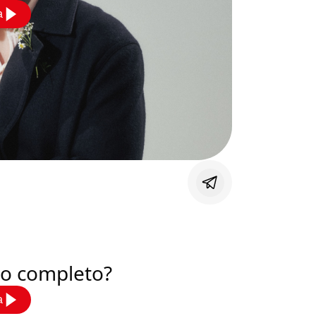
a
deo completo?
a