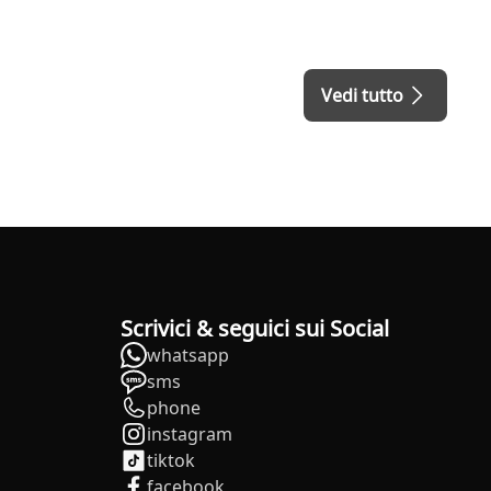
Vedi tutto
Scrivici & seguici sui Social
whatsapp
sms
phone
instagram
tiktok
facebook