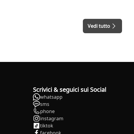
Vedi tutto
Scrivici & seguici sui Social
whatsapp
sms
phone
instagram
tiktok
facebook