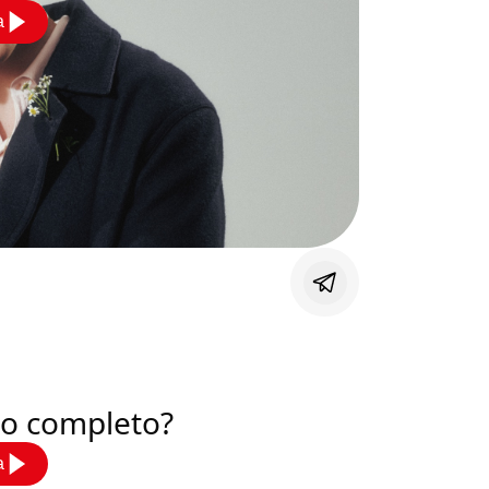
a
deo completo?
a