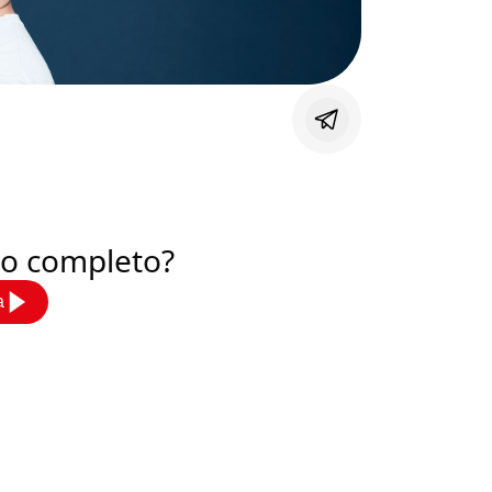
deo completo?
a