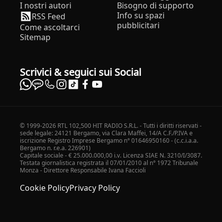
I nostri autori
Bisogno di supporto
Info su spazi
RSS Feed
pubblicitari
Come ascoltarci
Sitemap
Scrivici & seguici sui Social
© 1999-2026 RTL 102,500 HIT RADIO S.R.L. - Tutti i diritti riservati -
sede legale: 24121 Bergamo, via Clara Maffei, 14/A C.F./P.IVA e
iscrizione Registro Imprese Bergamo n° 01646950160 - (c.c.i.a.a.
Bergamo n. r.e.a. 226901)
Capitale sociale - € 25.000.000,00 i.v. Licenza SIAE N. 3210/I/3087.
Testata giornalistica registrata il 07/01/2010 al n° 1972 Tribunale
Monza - Direttore Responsabile Ivana Faccioli
Cookie Policy
Privacy Policy