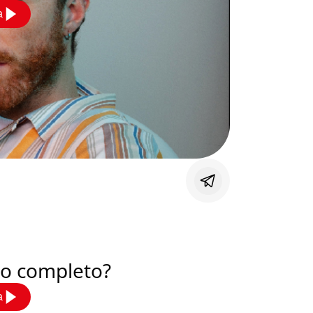
a
deo completo?
a