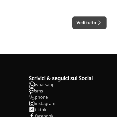
Vedi tutto
Scrivici & seguici sui Social
whatsapp
sms
phone
instagram
tiktok
facebook