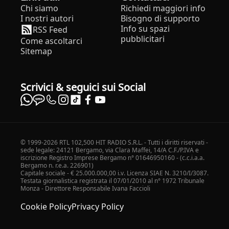
Chi siamo
Richiedi maggiori info
I nostri autori
Bisogno di supporto
Info su spazi
RSS Feed
pubblicitari
Come ascoltarci
Sitemap
Scrivici & seguici sui Social
© 1999-2026 RTL 102,500 HIT RADIO S.R.L. - Tutti i diritti riservati -
sede legale: 24121 Bergamo, via Clara Maffei, 14/A C.F./P.IVA e
iscrizione Registro Imprese Bergamo n° 01646950160 - (c.c.i.a.a.
Bergamo n. r.e.a. 226901)
Capitale sociale - € 25.000.000,00 i.v. Licenza SIAE N. 3210/I/3087.
Testata giornalistica registrata il 07/01/2010 al n° 1972 Tribunale
Monza - Direttore Responsabile Ivana Faccioli
Cookie Policy
Privacy Policy