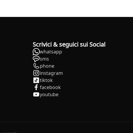
Scrivici & seguici sui Social
whatsapp
sms
phone
instagram
tiktok
facebook
youtube