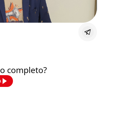
deo completo?
a