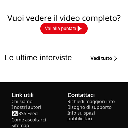
Vuoi vedere il video completo?
Vai alla puntata
Le ultime interviste
Vedi tutto
Link utili
Contattaci
Chi siamo
Richiedi maggiori info
I nostri autori
Bisogno di supporto
Info su spazi
RSS Feed
pubblicitari
Come ascoltarci
Sitemap