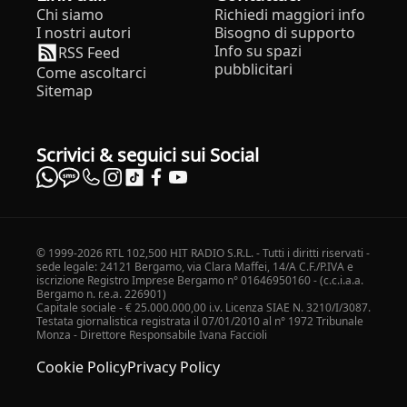
Chi siamo
Richiedi maggiori info
I nostri autori
Bisogno di supporto
Info su spazi
RSS Feed
pubblicitari
Come ascoltarci
Sitemap
Scrivici & seguici sui Social
© 1999-2026 RTL 102,500 HIT RADIO S.R.L. - Tutti i diritti riservati -
sede legale: 24121 Bergamo, via Clara Maffei, 14/A C.F./P.IVA e
iscrizione Registro Imprese Bergamo n° 01646950160 - (c.c.i.a.a.
Bergamo n. r.e.a. 226901)
Capitale sociale - € 25.000.000,00 i.v. Licenza SIAE N. 3210/I/3087.
Testata giornalistica registrata il 07/01/2010 al n° 1972 Tribunale
Monza - Direttore Responsabile Ivana Faccioli
Cookie Policy
Privacy Policy