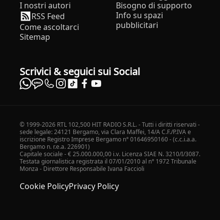
I nostri autori
Bisogno di supporto
Info su spazi
RSS Feed
pubblicitari
Come ascoltarci
Sitemap
Scrivici & seguici sui Social
© 1999-2026 RTL 102,500 HIT RADIO S.R.L. - Tutti i diritti riservati -
sede legale: 24121 Bergamo, via Clara Maffei, 14/A C.F./P.IVA e
iscrizione Registro Imprese Bergamo n° 01646950160 - (c.c.i.a.a.
Bergamo n. r.e.a. 226901)
Capitale sociale - € 25.000.000,00 i.v. Licenza SIAE N. 3210/I/3087.
Testata giornalistica registrata il 07/01/2010 al n° 1972 Tribunale
Monza - Direttore Responsabile Ivana Faccioli
Cookie Policy
Privacy Policy