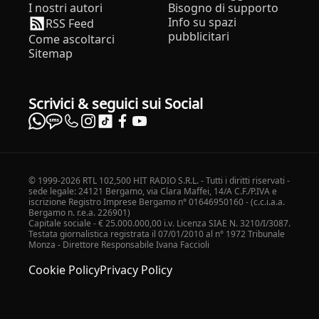
I nostri autori
Bisogno di supporto
Info su spazi
RSS Feed
pubblicitari
Come ascoltarci
Sitemap
Scrivici & seguici sui Social
© 1999-2026 RTL 102,500 HIT RADIO S.R.L. - Tutti i diritti riservati -
sede legale: 24121 Bergamo, via Clara Maffei, 14/A C.F./P.IVA e
iscrizione Registro Imprese Bergamo n° 01646950160 - (c.c.i.a.a.
Bergamo n. r.e.a. 226901)
Capitale sociale - € 25.000.000,00 i.v. Licenza SIAE N. 3210/I/3087.
Testata giornalistica registrata il 07/01/2010 al n° 1972 Tribunale
Monza - Direttore Responsabile Ivana Faccioli
Cookie Policy
Privacy Policy