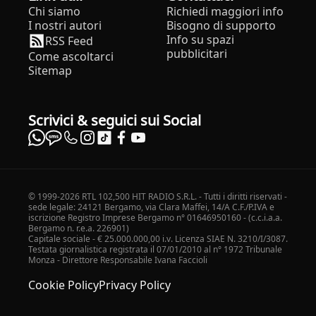
Chi siamo
Richiedi maggiori info
I nostri autori
Bisogno di supporto
Info su spazi
RSS Feed
pubblicitari
Come ascoltarci
Sitemap
Scrivici & seguici sui Social
© 1999-2026 RTL 102,500 HIT RADIO S.R.L. - Tutti i diritti riservati -
sede legale: 24121 Bergamo, via Clara Maffei, 14/A C.F./P.IVA e
iscrizione Registro Imprese Bergamo n° 01646950160 - (c.c.i.a.a.
Bergamo n. r.e.a. 226901)
Capitale sociale - € 25.000.000,00 i.v. Licenza SIAE N. 3210/I/3087.
Testata giornalistica registrata il 07/01/2010 al n° 1972 Tribunale
Monza - Direttore Responsabile Ivana Faccioli
Cookie Policy
Privacy Policy