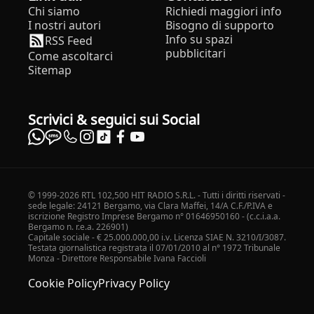
Chi siamo
Richiedi maggiori info
I nostri autori
Bisogno di supporto
Info su spazi
RSS Feed
pubblicitari
Come ascoltarci
Sitemap
Scrivici & seguici sui Social
© 1999-2026 RTL 102,500 HIT RADIO S.R.L. - Tutti i diritti riservati -
sede legale: 24121 Bergamo, via Clara Maffei, 14/A C.F./P.IVA e
iscrizione Registro Imprese Bergamo n° 01646950160 - (c.c.i.a.a.
Bergamo n. r.e.a. 226901)
Capitale sociale - € 25.000.000,00 i.v. Licenza SIAE N. 3210/I/3087.
Testata giornalistica registrata il 07/01/2010 al n° 1972 Tribunale
Monza - Direttore Responsabile Ivana Faccioli
Cookie Policy
Privacy Policy