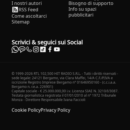
I nostri autori
Bisogno di supporto
Info su spazi
RSS Feed
pubblicitari
Come ascoltarci
Sitemap
Scrivici & seguici sui Social
© 1999-2026 RTL 102,500 HIT RADIO S.R.L. - Tutti i diritti riservati -
sede legale: 24121 Bergamo, via Clara Maffei, 14/A C.F./P.IVA e
iscrizione Registro Imprese Bergamo n° 01646950160 - (c.c.i.a.a.
Bergamo n. r.e.a. 226901)
Capitale sociale - € 25.000.000,00 i.v. Licenza SIAE N. 3210/I/3087.
Testata giornalistica registrata il 07/01/2010 al n° 1972 Tribunale
Monza - Direttore Responsabile Ivana Faccioli
Cookie Policy
Privacy Policy