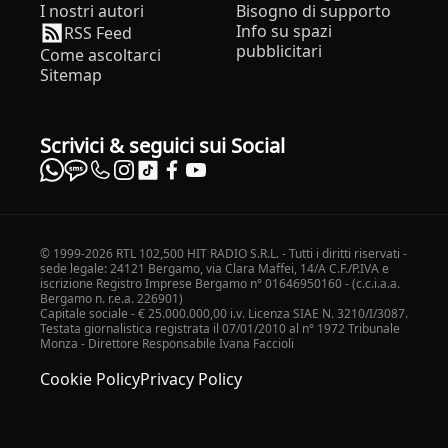
I nostri autori
Bisogno di supporto
Info su spazi
RSS Feed
pubblicitari
Come ascoltarci
Sitemap
Scrivici & seguici sui Social
© 1999-2026 RTL 102,500 HIT RADIO S.R.L. - Tutti i diritti riservati -
sede legale: 24121 Bergamo, via Clara Maffei, 14/A C.F./P.IVA e
iscrizione Registro Imprese Bergamo n° 01646950160 - (c.c.i.a.a.
Bergamo n. r.e.a. 226901)
Capitale sociale - € 25.000.000,00 i.v. Licenza SIAE N. 3210/I/3087.
Testata giornalistica registrata il 07/01/2010 al n° 1972 Tribunale
Monza - Direttore Responsabile Ivana Faccioli
Cookie Policy
Privacy Policy