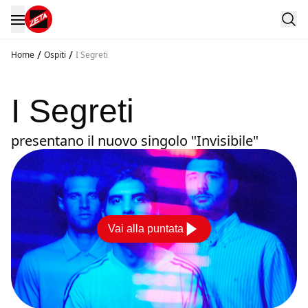
/
/
Home
Ospiti
I Segreti
I Segreti
presentano il nuovo singolo "Invisibile"
Vai alla puntata