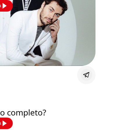
a
deo completo?
a