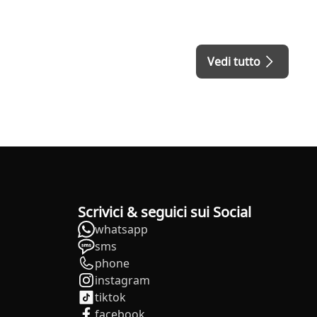
Vedi tutto
Scrivici & seguici sui Social
whatsapp
sms
phone
instagram
tiktok
facebook