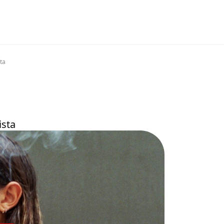
ta
ista