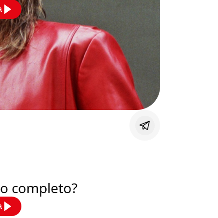
a
deo completo?
a