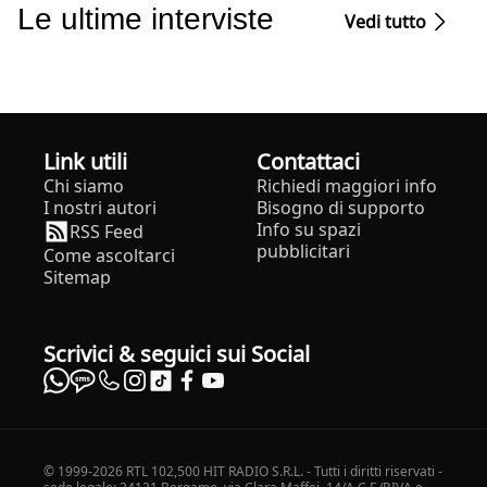
Le ultime interviste
Vedi tutto
Link utili
Contattaci
Chi siamo
Richiedi maggiori info
I nostri autori
Bisogno di supporto
Info su spazi
RSS Feed
pubblicitari
Come ascoltarci
Sitemap
Scrivici & seguici sui Social
© 1999-2026 RTL 102,500 HIT RADIO S.R.L. - Tutti i diritti riservati -