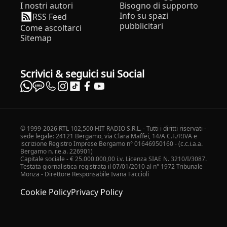
I nostri autori
Bisogno di supporto
Info su spazi
RSS Feed
pubblicitari
Come ascoltarci
Sitemap
Scrivici & seguici sui Social
© 1999-2026 RTL 102,500 HIT RADIO S.R.L. - Tutti i diritti riservati -
sede legale: 24121 Bergamo, via Clara Maffei, 14/A C.F./P.IVA e
iscrizione Registro Imprese Bergamo n° 01646950160 - (c.c.i.a.a.
Bergamo n. r.e.a. 226901)
Capitale sociale - € 25.000.000,00 i.v. Licenza SIAE N. 3210/I/3087.
Testata giornalistica registrata il 07/01/2010 al n° 1972 Tribunale
Monza - Direttore Responsabile Ivana Faccioli
Cookie Policy
Privacy Policy