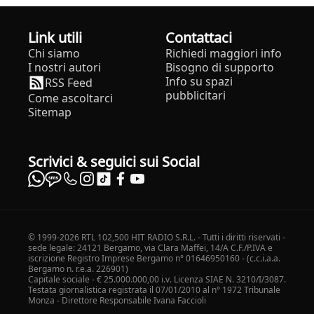
Link utili
Contattaci
Chi siamo
Richiedi maggiori info
I nostri autori
Bisogno di supporto
Info su spazi
RSS Feed
pubblicitari
Come ascoltarci
Sitemap
Scrivici & seguici sui Social
© 1999-2026 RTL 102,500 HIT RADIO S.R.L. - Tutti i diritti riservati -
sede legale: 24121 Bergamo, via Clara Maffei, 14/A C.F./P.IVA e
iscrizione Registro Imprese Bergamo n° 01646950160 - (c.c.i.a.a.
Bergamo n. r.e.a. 226901)
Capitale sociale - € 25.000.000,00 i.v. Licenza SIAE N. 3210/I/3087.
Testata giornalistica registrata il 07/01/2010 al n° 1972 Tribunale
Monza - Direttore Responsabile Ivana Faccioli