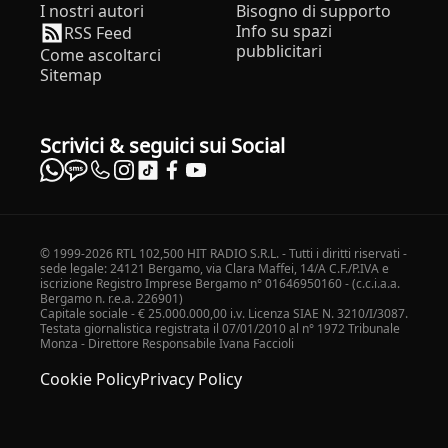
I nostri autori
Bisogno di supporto
Info su spazi
RSS Feed
pubblicitari
Come ascoltarci
Sitemap
Scrivici & seguici sui Social
© 1999-2026 RTL 102,500 HIT RADIO S.R.L. - Tutti i diritti riservati -
sede legale: 24121 Bergamo, via Clara Maffei, 14/A C.F./P.IVA e
iscrizione Registro Imprese Bergamo n° 01646950160 - (c.c.i.a.a.
Bergamo n. r.e.a. 226901)
Capitale sociale - € 25.000.000,00 i.v. Licenza SIAE N. 3210/I/3087.
Testata giornalistica registrata il 07/01/2010 al n° 1972 Tribunale
Monza - Direttore Responsabile Ivana Faccioli
Cookie Policy
Privacy Policy