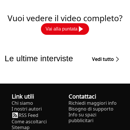
Vuoi vedere il video completo?
Vai alla puntata
Le ultime interviste
Vedi tutto
Link utili
Contattaci
Chi siamo
Richiedi maggiori info
I nostri autori
Bisogno di supporto
Info su spazi
RSS Feed
pubblicitari
Come ascoltarci
Sitemap