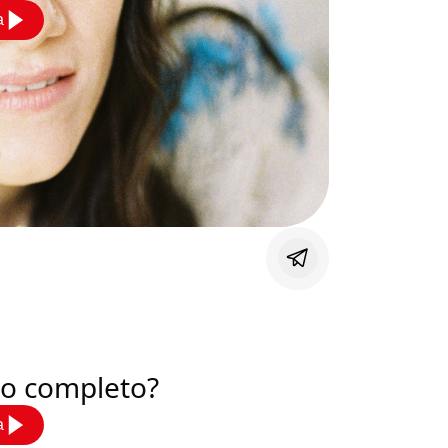
a
deo completo?
a