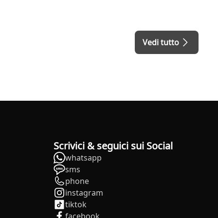
Vedi tutto
Scrivici & seguici sui Social
whatsapp
sms
phone
instagram
tiktok
facebook