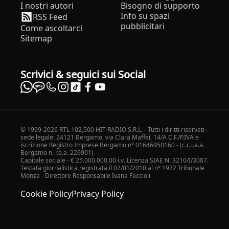
I nostri autori
Bisogno di supporto
Info su spazi
RSS Feed
pubblicitari
Come ascoltarci
Sitemap
Scrivici & seguici sui Social
© 1999-2026 RTL 102,500 HIT RADIO S.R.L. - Tutti i diritti riservati -
sede legale: 24121 Bergamo, via Clara Maffei, 14/A C.F./P.IVA e
iscrizione Registro Imprese Bergamo n° 01646950160 - (c.c.i.a.a.
Bergamo n. r.e.a. 226901)
Capitale sociale - € 25.000.000,00 i.v. Licenza SIAE N. 3210/I/3087.
Testata giornalistica registrata il 07/01/2010 al n° 1972 Tribunale
Monza - Direttore Responsabile Ivana Faccioli
Cookie Policy
Privacy Policy