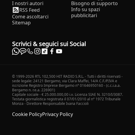
I nostri autori
Bisogno di supporto
Info su spazi
RSS Feed
pubblicitari
Come ascoltarci
Sitemap
Scrivici & seguici sui Social
© 1999-2026 RTL 102,500 HIT RADIO S.R.L. - Tutti i diritti riservati -
sede legale: 24121 Bergamo, via Clara Maffei, 14/A C.F./P.IVA e
iscrizione Registro Imprese Bergamo n° 01646950160 - (c.c.i.a.a.
Bergamo n. r.e.a. 226901)
Capitale sociale - € 25.000.000,00 i.v. Licenza SIAE N. 3210/I/3087.
Testata giornalistica registrata il 07/01/2010 al n° 1972 Tribunale
Monza - Direttore Responsabile Ivana Faccioli
Cookie Policy
Privacy Policy