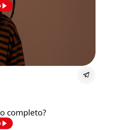
a
deo completo?
a