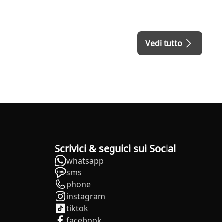
Vedi tutto
Scrivici & seguici sui Social
whatsapp
sms
phone
instagram
tiktok
facebook