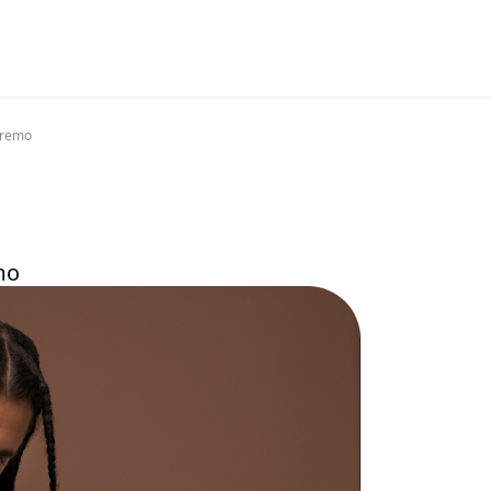
anremo
emo