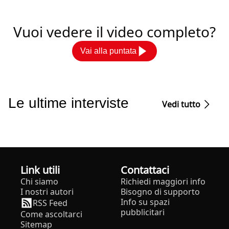
Vuoi vedere il video completo?
Vai alla puntata
Le ultime interviste
Vedi tutto
Link utili
Contattaci
Chi siamo
Richiedi maggiori info
I nostri autori
Bisogno di supporto
Info su spazi
RSS Feed
pubblicitari
Come ascoltarci
Sitemap