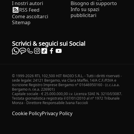
I nostri autori
Bisogno di supporto
Info su spazi
RSS Feed
pubblicitari
Come ascoltarci
Sitemap
Scrivici & seguici sui Social
© 1999-2026 RTL 102,500 HIT RADIO S.R.L. - Tutti i diritti riservati -
sede legale: 24121 Bergamo, via Clara Maffei, 14/A C.F./P.IVA e
iscrizione Registro Imprese Bergamo n° 01646950160 - (c.c.i.a.a.
Bergamo n. r.e.a. 226901)
Capitale sociale - € 25.000.000,00 i.v. Licenza SIAE N. 3210/I/3087.
Testata giornalistica registrata il 07/01/2010 al n° 1972 Tribunale
Monza - Direttore Responsabile Ivana Faccioli
Cookie Policy
Privacy Policy