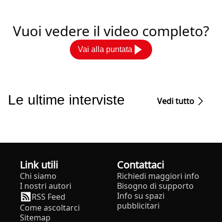
Vuoi vedere il video completo?
Vai alla puntata
Le ultime interviste
Vedi tutto
Link utili
Contattaci
Chi siamo
Richiedi maggiori info
I nostri autori
Bisogno di supporto
Info su spazi
RSS Feed
pubblicitari
Come ascoltarci
Sitemap