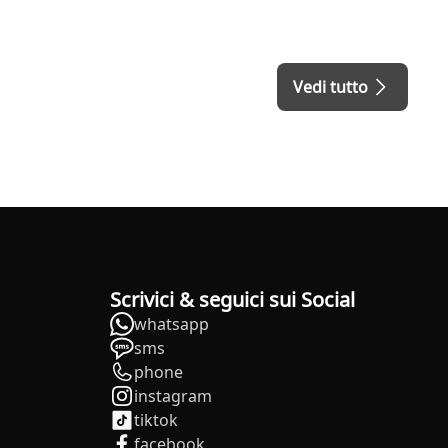
Vedi tutto
Scrivici & seguici sui Social
whatsapp
sms
phone
instagram
tiktok
facebook