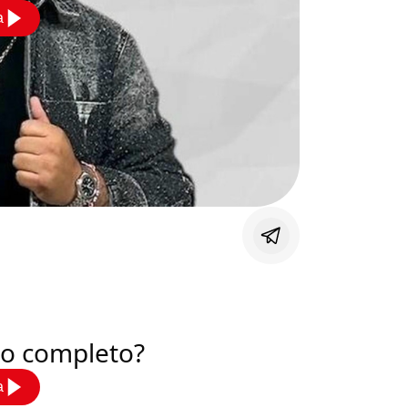
a
deo completo?
a