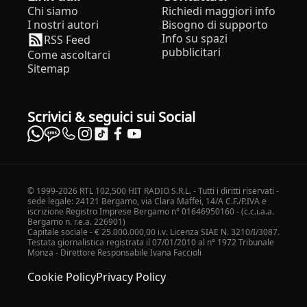
Chi siamo
Richiedi maggiori info
I nostri autori
Bisogno di supporto
Info su spazi
RSS Feed
pubblicitari
Come ascoltarci
Sitemap
Scrivici & seguici sui Social
© 1999-2026 RTL 102,500 HIT RADIO S.R.L. - Tutti i diritti riservati -
sede legale: 24121 Bergamo, via Clara Maffei, 14/A C.F./P.IVA e
iscrizione Registro Imprese Bergamo n° 01646950160 - (c.c.i.a.a.
Bergamo n. r.e.a. 226901)
Capitale sociale - € 25.000.000,00 i.v. Licenza SIAE N. 3210/I/3087.
Testata giornalistica registrata il 07/01/2010 al n° 1972 Tribunale
Monza - Direttore Responsabile Ivana Faccioli
Cookie Policy
Privacy Policy