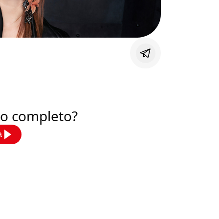
deo completo?
a