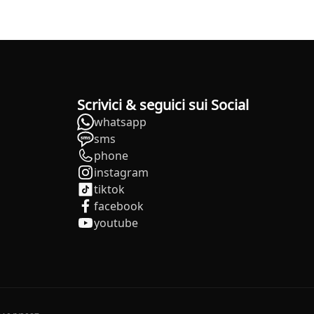
Scrivici & seguici sui Social
whatsapp
sms
phone
instagram
tiktok
facebook
youtube