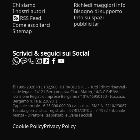
Chi siamo
Richiedi maggiori info
I nostri autori
Bisogno di supporto
Info su spazi
RSS Feed
pubblicitari
Come ascoltarci
Sitemap
Scrivici & seguici sui Social
© 1999-2026 RTL 102,500 HIT RADIO S.R.L. - Tutti i diritti riservati -
sede legale: 24121 Bergamo, via Clara Maffei, 14/A C.F./P.IVA e
iscrizione Registro Imprese Bergamo n° 01646950160 - (c.c.i.a.a.
Bergamo n. r.e.a. 226901)
Capitale sociale - € 25.000.000,00 i.v. Licenza SIAE N. 3210/I/3087.
Testata giornalistica registrata il 07/01/2010 al n° 1972 Tribunale
Monza - Direttore Responsabile Ivana Faccioli
Cookie Policy
Privacy Policy