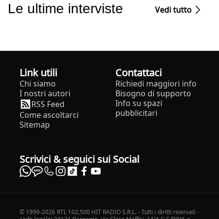
Le ultime interviste
Vedi tutto
Link utili
Contattaci
Chi siamo
Richiedi maggiori info
I nostri autori
Bisogno di supporto
Info su spazi
RSS Feed
pubblicitari
Come ascoltarci
Sitemap
Scrivici & seguici sui Social
© 1999-2026 RTL 102,500 HIT RADIO S.R.L. - Tutti i diritti riservati -