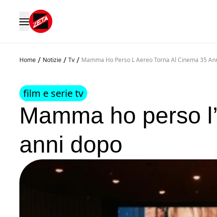
/
/
/
Home
Notizie
Tv
Mamma Ho Perso L Aereo Torna Al Cinema 35 An
film e serie tv
Mamma ho perso l’
anni dopo