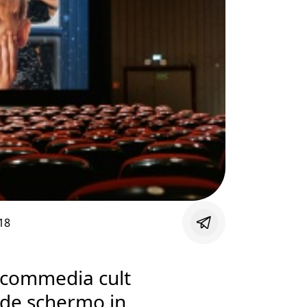
18
a commedia cult
nde schermo in