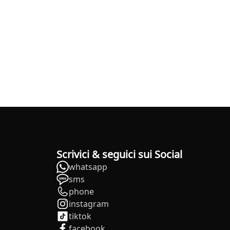
Scrivici & seguici sui Social
whatsapp
sms
phone
instagram
tiktok
facebook