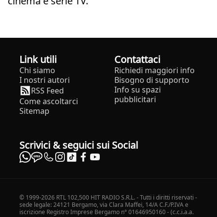
cinema e serie TV.
Link utili
Contattaci
Chi siamo
Richiedi maggiori info
I nostri autori
Bisogno di supporto
Info su spazi
RSS Feed
pubblicitari
Come ascoltarci
Sitemap
Scrivici & seguici sui Social
© 1999-2026 RTL 102,500 HIT RADIO S.R.L. - Tutti i diritti riservati -
sede legale: 24121 Bergamo, via Clara Maffei, 14/A C.F./P.IVA e
iscrizione Registro Imprese Bergamo n° 01646950160 - (c.c.i.a.a.