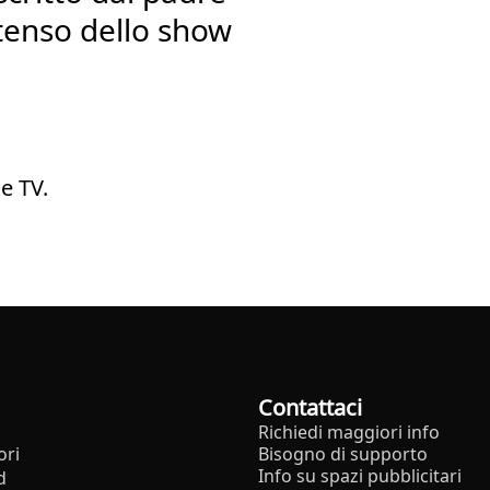
tenso dello show
e TV.
Contattaci
Richiedi maggiori info
ori
Bisogno di supporto
Info su spazi pubblicitari
d