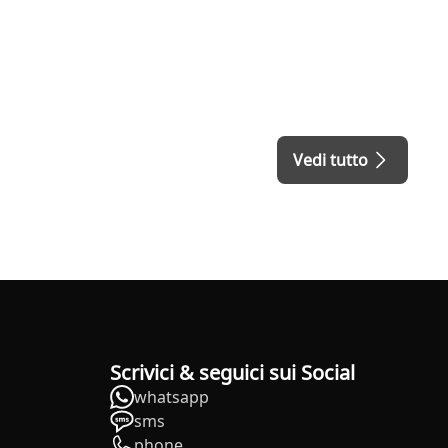
Vedi tutto
Scrivici & seguici sui Social
whatsapp
sms
phone