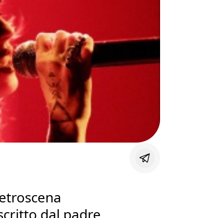
 retroscena
scritto dal padre