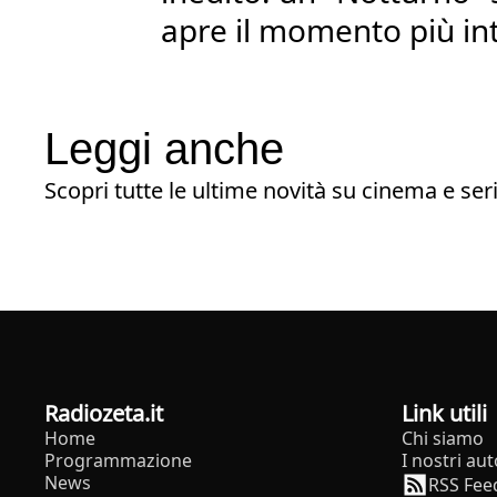
apre il momento più in
Leggi anche
Scopri tutte le ultime novità su cinema e seri
radiozeta.it
Link utili
Home
Chi siamo
Programmazione
I nostri aut
News
RSS Fee