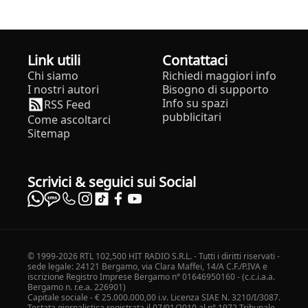
Link utili
Contattaci
Chi siamo
Richiedi maggiori info
I nostri autori
Bisogno di supporto
Info su spazi
RSS Feed
pubblicitari
Come ascoltarci
Sitemap
Scrivici & seguici sui Social
© 1999-2026 RTL 102,500 HIT RADIO S.R.L. - Tutti i diritti riservati -
sede legale: 24121 Bergamo, via Clara Maffei, 14/A C.F./P.IVA e
iscrizione Registro Imprese Bergamo n° 01646950160 - (c.c.i.a.a.
Bergamo n. r.e.a. 226901)
Capitale sociale - € 25.000.000,00 i.v. Licenza SIAE N. 3210/I/3087.
Testata giornalistica registrata il 07/01/2010 al n° 1972 Tribunale