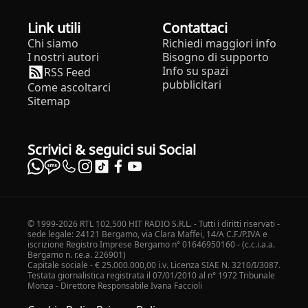
Link utili
Contattaci
Chi siamo
Richiedi maggiori info
I nostri autori
Bisogno di supporto
Info su spazi
RSS Feed
pubblicitari
Come ascoltarci
Sitemap
Scrivici & seguici sui Social
© 1999-2026 RTL 102,500 HIT RADIO S.R.L. - Tutti i diritti riservati -
sede legale: 24121 Bergamo, via Clara Maffei, 14/A C.F./P.IVA e
iscrizione Registro Imprese Bergamo n° 01646950160 - (c.c.i.a.a.
Bergamo n. r.e.a. 226901)
Capitale sociale - € 25.000.000,00 i.v. Licenza SIAE N. 3210/I/3087.
Testata giornalistica registrata il 07/01/2010 al n° 1972 Tribunale
Monza - Direttore Responsabile Ivana Faccioli