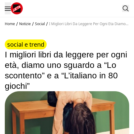
/
/
/
Home
Notizie
Social
I Migliori Libri Da Leggere Per Ogni Eta Diamo
Uno Sguardo A Lo Scontento E A L Italiano In 80
Giochi
social e trend
I migliori libri da leggere per ogni
età, diamo uno sguardo a “Lo
scontento” e a “L’italiano in 80
giochi”