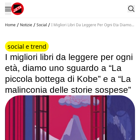
/
/
/
Home
Notizie
Social
I Migliori Libri Da Leggere Per Ogni Eta Diamo
Uno Sguardo A La Piccola Bottega Di Kobe E A
La Malinconia Delle Storie Sospese
social e trend
I migliori libri da leggere per ogni
età, diamo uno sguardo a “La
piccola bottega di Kobe” e a “La
malinconia delle storie sospese”