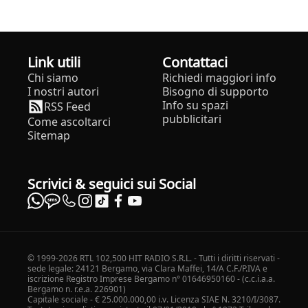
Link utili
Contattaci
Chi siamo
Richiedi maggiori info
I nostri autori
Bisogno di supporto
Info su spazi
RSS Feed
pubblicitari
Come ascoltarci
Sitemap
Scrivici & seguici sui Social
© 1999-2026 RTL 102,500 HIT RADIO S.R.L. - Tutti i diritti riservati -
sede legale: 24121 Bergamo, via Clara Maffei, 14/A C.F./P.IVA e
iscrizione Registro Imprese Bergamo n° 01646950160 - (c.c.i.a.a.
Bergamo n. r.e.a. 226901)
Capitale sociale - € 25.000.000,00 i.v. Licenza SIAE N. 3210/I/3087.