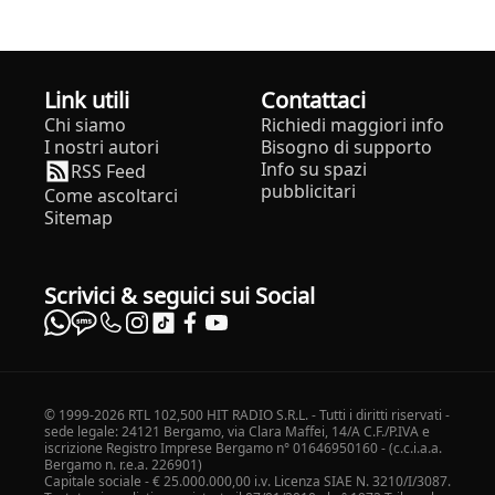
Link utili
Contattaci
Chi siamo
Richiedi maggiori info
I nostri autori
Bisogno di supporto
Info su spazi
RSS Feed
pubblicitari
Come ascoltarci
Sitemap
Scrivici & seguici sui Social
© 1999-2026 RTL 102,500 HIT RADIO S.R.L. - Tutti i diritti riservati -
sede legale: 24121 Bergamo, via Clara Maffei, 14/A C.F./P.IVA e
iscrizione Registro Imprese Bergamo n° 01646950160 - (c.c.i.a.a.
Bergamo n. r.e.a. 226901)
Capitale sociale - € 25.000.000,00 i.v. Licenza SIAE N. 3210/I/3087.